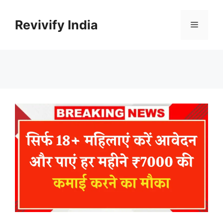
Skip
to
Revivify India
Menu
content