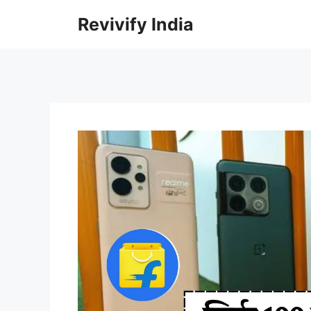
Skip
Revivify India
to
content