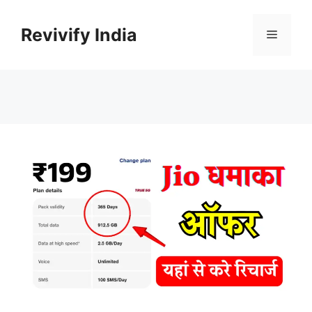
Skip
to
Revivify India
Menu
content