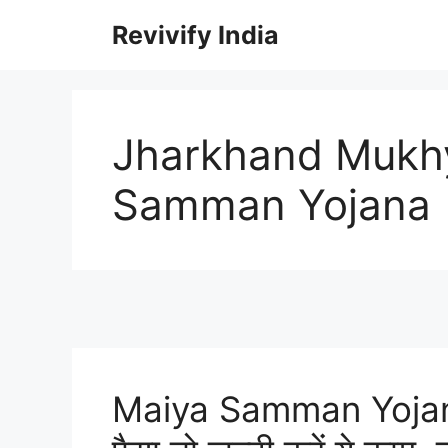
Skip
Revivify India
to
content
Jharkhand Mukh
Samman Yojana
Maiya Samman Yojana :