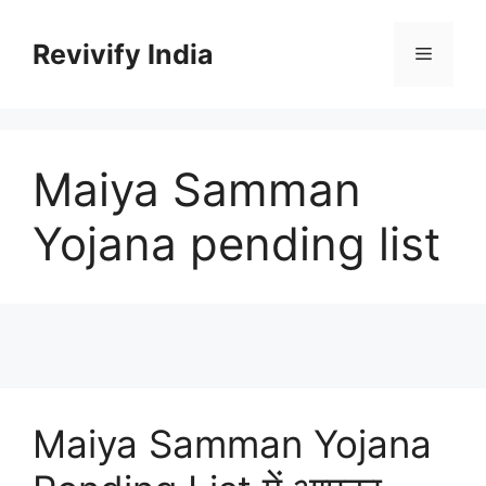
Skip
to
Revivify India
Menu
content
Maiya Samman
Yojana pending list
Maiya Samman Yojana