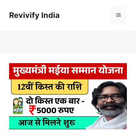
Skip
to
Revivify India
Menu
content