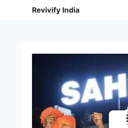
Skip
Revivify India
to
content