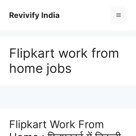
Skip
to
Revivify India
Menu
content
Flipkart work from
home jobs
Flipkart Work From