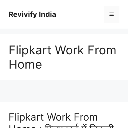
Skip
to
Revivify India
Menu
content
Flipkart Work From
Home
Flipkart Work From