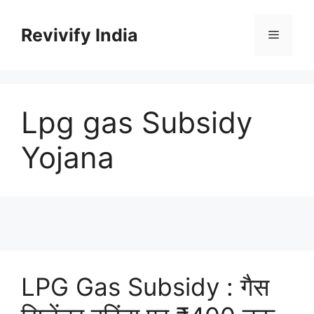
Skip
to
Revivify India
Menu
content
Lpg gas Subsidy
Yojana
LPG Gas Subsidy : गैस