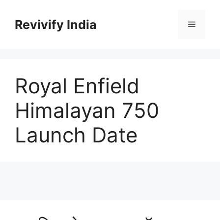
Skip
to
Revivify India
Menu
content
Royal Enfield
Himalayan 750
Launch Date