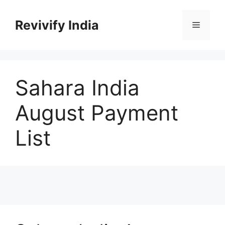
Skip
to
Revivify India
Menu
content
Sahara India
August Payment
List