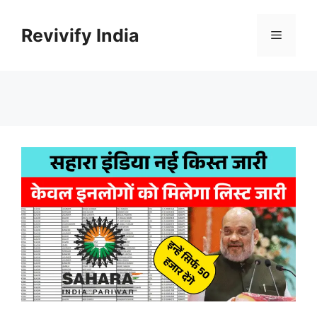
Skip
to
Revivify India
Menu
content