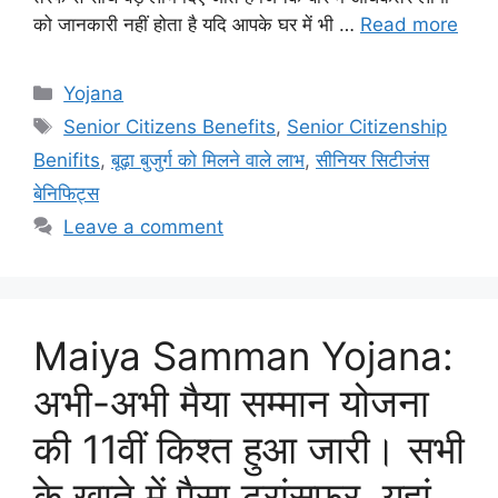
को जानकारी नहीं होता है यदि आपके घर में भी …
Read more
Categories
Yojana
Tags
Senior Citizens Benefits
,
Senior Citizenship
Benifits
,
बूढ़ा बुजुर्ग को मिलने वाले लाभ
,
सीनियर सिटीजंस
बेनिफिट्स
Leave a comment
Maiya Samman Yojana:
अभी-अभी मैया सम्मान योजना
की 11वीं किश्त हुआ जारी। सभी
के खाते में पैसा ट्रांसफर, यहां